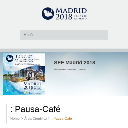
SEF Madrid 2018
Bienvenido a la web del congreso
: Pausa-Café
>
>
Home
Área Científica
: Pausa-Café