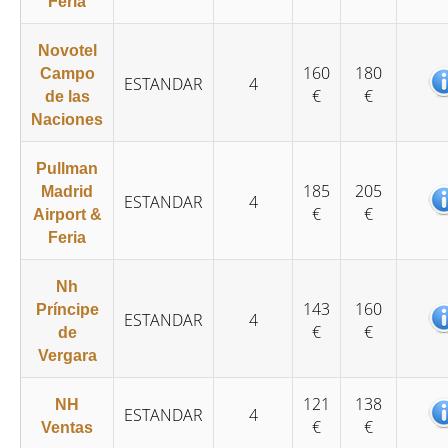
Feria
Novotel
160
180
Campo
ESTANDAR
4
€
€
de las
Naciones
Pullman
185
205
Madrid
ESTANDAR
4
€
€
Airport &
Feria
Nh
143
160
Príncipe
ESTANDAR
4
€
€
de
Vergara
121
138
NH
ESTANDAR
4
€
€
Ventas