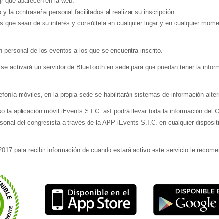
qr que aparecen en la web.
y la contraseña personal facilitados al realizar su inscripción.
s que sean de su interés y consúltela en cualquier lugar y en cualquier mom
n personal de los eventos a los que se encuentra inscrito.
se activará un servidor de BlueTooth en sede para que puedan tener la infor
fonía móviles, en la propia sede se habilitarán sistemas de información alter
a aplicación móvil iEvents S.I.C. así podrá llevar toda la información del 
nal del congresista a través de la APP iEvents S.I.C. en cualquier disposit
017 para recibir información de cuando estará activo este servicio le reco