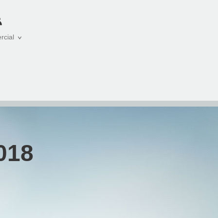
rcial
018