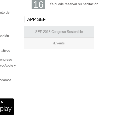
16
Ya puede reservar su habitación
ento de
APP SEF
SEF 2018 Congreso Sostenible
mación
iEvents
nativos.
Congreso
ivo Apple y
mendamos